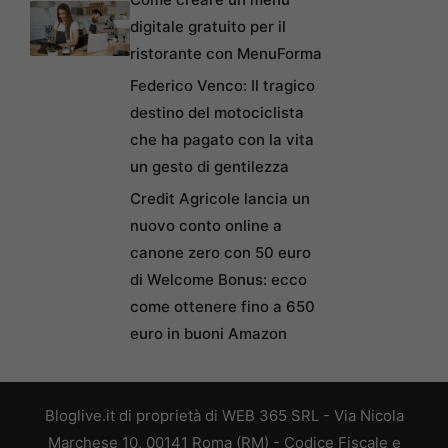
digitale gratuito per il
ristorante con MenuForma
Federico Venco: Il tragico
destino del motociclista
che ha pagato con la vita
un gesto di gentilezza
Credit Agricole lancia un
nuovo conto online a
canone zero con 50 euro
di Welcome Bonus: ecco
come ottenere fino a 650
euro in buoni Amazon
Bloglive.it di proprietà di WEB 365 SRL - Via Nicola
Marchese 10, 00141 Roma (RM) - Codice Fiscale e