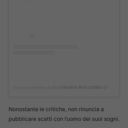
Un post condiviso da 𝗘𝗟𝗘𝗢𝗡𝗢𝗥𝗔 𝗥𝗢𝗖𝗖𝗛𝗜𝗡𝗜 🥀⚡️ (@ele.rc)
Nonostante le critiche, non rinuncia a
pubblicare scatti con l’uomo dei suoi sogni.