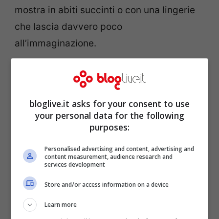
mostra in abiti succinti o con una lingerie
che lascia davvero poco
all’immaginazione.
Super sexy, spesso non ha avuto difficoltà
nel mettersi in posa
completamente senza
bloglive.it asks for your consent to use
veli
, per un rapporto perfetto con il suo
your personal data for the following
corpo e con il senso del pudore per la gioia
purposes:
dei suoi tanti follower maschietti. Una vera
Personalised advertising and content, advertising and
bomba sexy
, grande carica erotica, anche
content measurement, audience research and
services development
nell’ultimo post ha mandato in visibilio
Store and/or access information on a device
proprio tutti.
Learn more