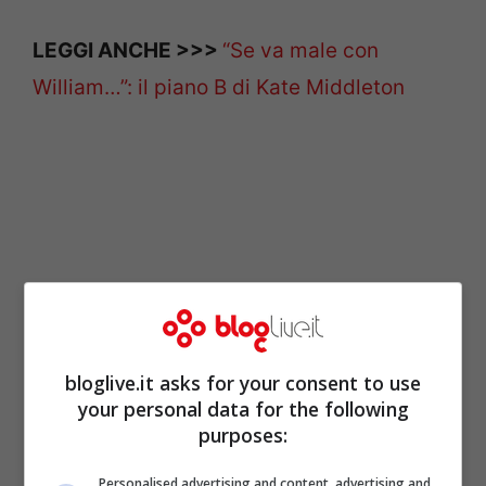
LEGGI ANCHE >>>
“Se va male con
William…”: il piano B di Kate Middleton
bloglive.it asks for your consent to use
your personal data for the following
purposes:
Harry e Meghan Markle
Personalised advertising and content, advertising and