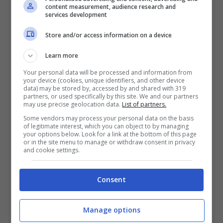
lontani dalla Royal Family
content measurement, audience research and
services development
a Natale, terapia di gruppo
Store and/or access information on a device
rimandata
Learn more
Your personal data will be processed and information from
your device (cookies, unique identifiers, and other device
data) may be stored by, accessed by and shared with 319
partners, or used specifically by this site. We and our partners
may use precise geolocation data.
List of partners.
Some vendors may process your personal data on the basis
of legitimate interest, which you can object to by managing
your options below. Look for a link at the bottom of this page
or in the site menu to manage or withdraw consent in privacy
and cookie settings.
Consent
Royal Family (Foto dal web)
Manage options
La fonte fa notare che se la Regina sta