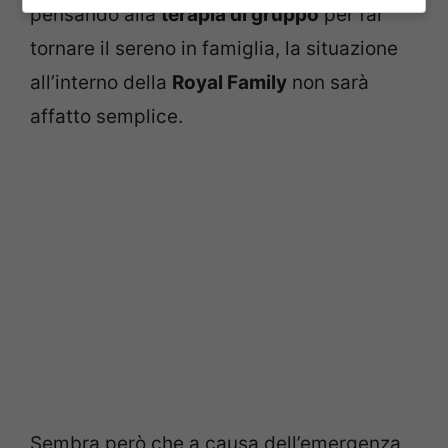
pensando alla
terapia di gruppo
per far
tornare il sereno in famiglia, la situazione
all’interno della
Royal Family
non sarà
affatto semplice.
Sembra però che a causa dell’emergenza