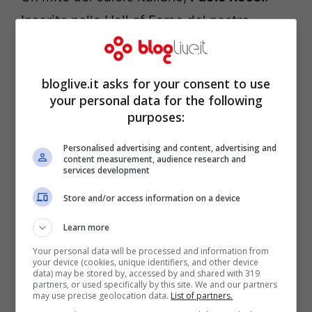
Inserito nella Hall of Fame del nostro
pallone e famoso in tutto il mondo dopo
aver vinto il Mondiale in Spagna nel 1982 e
bloglive.it asks for your consent to use
il Pallone d’Oro, Rossi aveva 64 anni ma
your personal data for the following
non è ancora stata chiarita la causa della
purposes:
sua morte. Sposato in prime nozze
Personalised advertising and content, advertising and
content measurement, audience research and
con
Simonetta Rizzato,
che gli ha dato il
services development
primo figlio Alessandro, si è poi risposato
Store and/or access information on a device
nel 2010 con
la giornalista Federica
Learn more
Cappelletti, che era la sua attuale moglie
Your personal data will be processed and information from
e
da cui ha avuto altre
due figlie: Maria
your device (cookies, unique identifiers, and other device
data) may be stored by, accessed by and shared with 319
Vittoria e Sofia Elena
. Dal 2010 era
partners, or used specifically by this site. We and our partners
may use precise geolocation data.
List of partners.
membro del CDA del Vicenza e suo