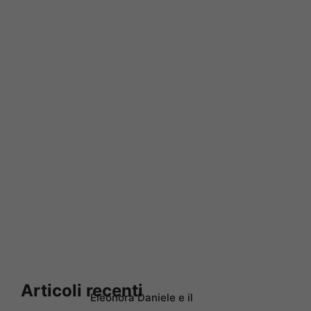
Articoli recenti
Eleonora Daniele e il