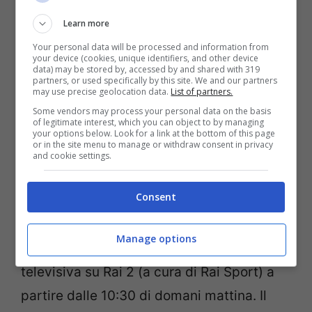
Learn more
Your personal data will be processed and information from
your device (cookies, unique identifiers, and other device
data) may be stored by, accessed by and shared with 319
partners, or used specifically by this site. We and our partners
may use precise geolocation data.
List of partners.
Some vendors may process your personal data on the basis
of legitimate interest, which you can object to by managing
your options below. Look for a link at the bottom of this page
or in the site menu to manage or withdraw consent in privacy
and cookie settings.
Paolo Rossi (Fonte Facebook)
Consent
Il comune di Vicenza ha comunicato che la
Manage options
cerimonia sarà trasmessa in diretta
televisiva su Rai 2 (a cura di Rai Sport) a
partire dalle 10:30 di domani mattina. Il