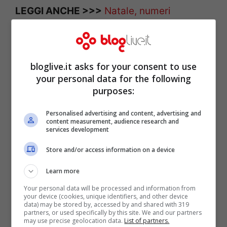
LEGGI ANCHE >>>
Natale, numeri
allarmanti: un quarto degli italiani non farà
regali
bloglive.it asks for your consent to use
your personal data for the following
purposes:
Personalised advertising and content, advertising and
content measurement, audience research and
services development
Store and/or access information on a device
Learn more
Your personal data will be processed and information from
your device (cookies, unique identifiers, and other device
data) may be stored by, accessed by and shared with 319
Studio Coldiretti,
partners, or used specifically by this site. We and our partners
may use precise geolocation data.
List of partners.