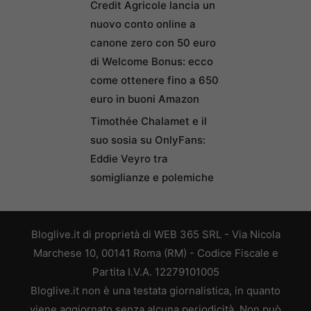
Credit Agricole lancia un
nuovo conto online a
canone zero con 50 euro
di Welcome Bonus: ecco
come ottenere fino a 650
euro in buoni Amazon
Timothée Chalamet e il
suo sosia su OnlyFans:
Eddie Veyro tra
somiglianze e polemiche
Bloglive.it di proprietà di WEB 365 SRL - Via Nicola
Marchese 10, 00141 Roma (RM) - Codice Fiscale e
Partita I.V.A. 12279101005
Bloglive.it non è una testata giornalistica, in quanto
viene aggiornato senza alcuna periodicità. Non può