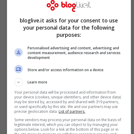
bloglive.it asks for your consent to use
your personal data for the following
Un post condiviso da Maria Belen (@belenrodriguezreal)
purposes:
Personalised advertising and content, advertising and
content measurement, audience research and services
development
Store and/or access information on a device
Learn more
Your personal data will be processed and information from
your device (cookies, unique identifiers, and other device data)
may be stored by, accessed by and shared with 319 partners,
or used specifically by this site. We and our partners may use
precise geolocation data.
List of partners.
Some vendors may process your personal data on the basis of
Potrebbe interessarti anche ->
Belen e
legitimate interest, which you can object to by managing your
options below. Look for a link at the bottom of this page or in