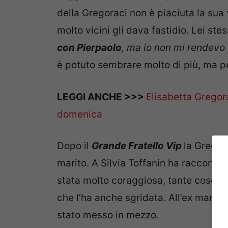
della Gregoraci non è piaciuta la sua
molto vicini gli dava fastidio. Lei ste
con Pierpaolo
, ma io non mi rendevo
è potuto sembrare molto di più, ma pe
LEGGI ANCHE >>>
Elisabetta Gregora
domenica
Dopo il
Grande Fratello Vip
la Gregor
marito. A Silvia Toffanin ha racconta
stata molto coraggiosa, tante cose gl
che l’ha anche sgridata. All’ex marito
stato messo in mezzo.