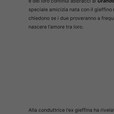
e dei loro continui abbracci al
Grande
speciale amicizia nata con il gieffino
chiedono se i due proveranno a freque
nascere l’amore tra loro.
Alla conduttrice l’ex gieffina ha rivel