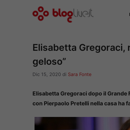
Vai
al
contenuto
Elisabetta Gregoraci, r
geloso”
Dic 15, 2020
di
Sara Fonte
Elisabetta Gregoraci dopo il Grande F
con Pierpaolo Pretelli nella casa ha fat