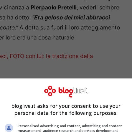
 vicinanza a
Pierpaolo Pretelli
, vederli sempre
ssa ha detto:
“
Era geloso dei miei abbracci
 conto.”
A detta sua fuori il loro atteggiamento
r loro era una cosa naturale.
ci, FOTO con lui: la tradizione della
aci ha dovuto fare i conti anche con l’ex
to che
Flavio Briatore
le ha detto di essere
i hanno dato però fastidio ed è per questo
bloglive.it asks for your consent to use your
personal data for the following purposes:
 non è piaciuto che in tante discussioni è
Personalised advertising and content, advertising and content
measurement, audience research and services development