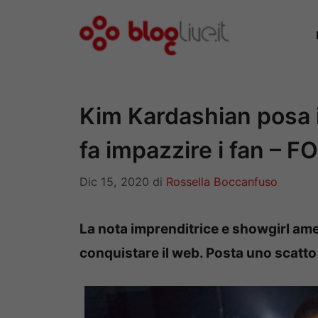
Vai
al
contenuto
Kim Kardashian posa in
fa impazzire i fan – F
Dic 15, 2020
di
Rossella Boccanfuso
La nota imprenditrice e showgirl am
conquistare il web. Posta uno scatto 