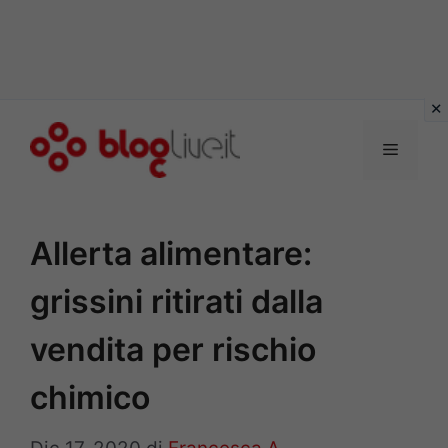
Vai
al
Menu
contenuto
Allerta alimentare:
grissini ritirati dalla
vendita per rischio
chimico