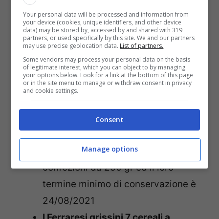
presenza di ossido di etilene
. I prodotti in
Your personal data will be processed and information from
questione sono i seguenti:
your device (cookies, unique identifiers, and other device
data) may be stored by, accessed by and shared with 319
partners, or used specifically by this site. We and our partners
may use precise geolocation data.
List of partners.
Pifferi al sesamo a marchio
Some vendors may process your personal data on the basis
Trevisan
e lotto di produzione num.
of legitimate interest, which you can object to by managing
your options below. Look for a link at the bottom of this page
or in the site menu to manage or withdraw consent in privacy
L00824
. Prodotti dalla Monviso
and cookie settings.
Goup s.r.l. con sede stabilimento a
Corneliano d’Alba Reg. Moirane 8/A
Consent
e commercializzato dalla Trevisan
Manage options
s.r.l. I grissini vengono venduti in
confezioni da 250 gr ed il loro
termine minimo di conservazione è
24/08/2021
I Ferraresi grissini 7 cereali a