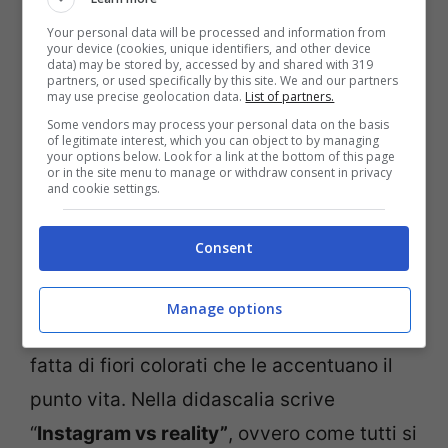
Your personal data will be processed and information from
your device (cookies, unique identifiers, and other device
data) may be stored by, accessed by and shared with 319
partners, or used specifically by this site. We and our partners
La conduttrice televisiva posta un mini
may use precise geolocation data.
List of partners.
video in cui mostra a due lati davvero
Some vendors may process your personal data on the basis
of legitimate interest, which you can object to by managing
your options below. Look for a link at the bottom of this page
opposti. Inizialmente la napoletana
or in the site menu to manage or withdraw consent in privacy
and cookie settings.
indossa un pigiama grigio, camicetta e
pantalone lungo in seta. Solleva il letto e
Consent
d’improvviso che schianto!
Caterina
è
bellissima in un lungo vestito color rosa
Manage options
antico. In vita una cinta ricamata sull’abito
fatta di fiori colorati che le accentuano il
punto vita. Nella didascalia scrive
“
Instagram vs reality”
, ovvero come tutti si