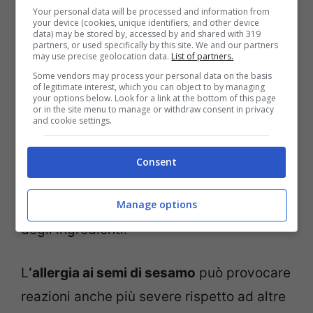
Your personal data will be processed and information from
your device (cookies, unique identifiers, and other device
data) may be stored by, accessed by and shared with 319
partners, or used specifically by this site. We and our partners
may use precise geolocation data.
List of partners.
Il numero di lotto oggetto del richiamo è
Some vendors may process your personal data on the basis
E333/54
con termine minimo di
of legitimate interest, which you can object to by managing
your options below. Look for a link at the bottom of this page
conservazione
Maggio/2021
e venduto in
or in the site menu to manage or withdraw consent in privacy
and cookie settings.
confezioni da 150 gr. I
frollini
di mais con
zenzero candito ed olio essenziale di
Consent
bergamotto
sono stati ritirati per il sesamo
nero (allergene)
non dichiarato nella lista
Manage options
degli ingredienti.
L
‘allergia ai semi di sesamo
può provocare
reazioni anche più severe rispetto ad altre