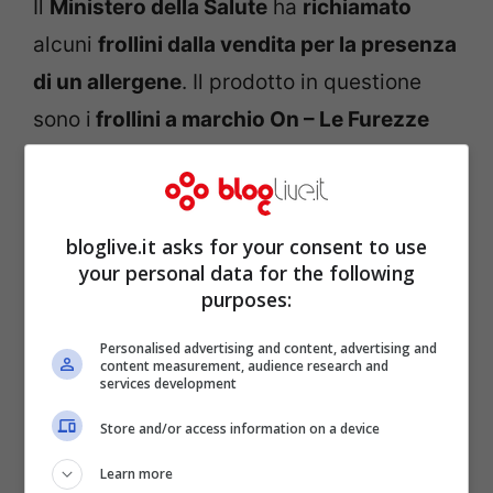
Il
Ministero della Salute
ha
richiamato
alcuni
frollini dalla vendita per la presenza
di un allergene
. Il prodotto in questione
sono i
frollini a marchio On – Le Furezze
prodotto da Le Furezze di F. Iseppato con
stabilimento in via Alberto da Giussano,
36, 37051 Bovolone
(VR).
bloglive.it asks for your consent to use
your personal data for the following
purposes:
Personalised advertising and content, advertising and
content measurement, audience research and
services development
Store and/or access information on a device
Learn more