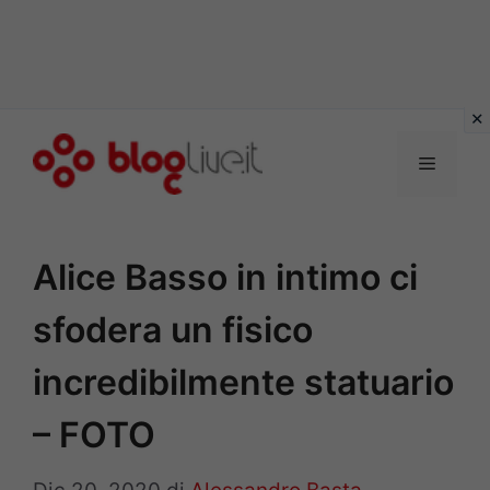
Vai
al
Menu
contenuto
Alice Basso in intimo ci
sfodera un fisico
incredibilmente statuario
– FOTO