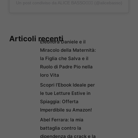
Un post condiviso da ALICE BASSO🧜🏻‍♀️ (@alicebasso)
Articoli recenti
Eleonora Daniele e il
Miracolo della Maternità:
la Figlia che Salva e il
Ruolo di Padre Pio nella
loro Vita
Scopri l’Ebook Ideale per
le tue Letture Estive in
Spiaggia: Offerta
Imperdibile su Amazon!
Abel Ferrara: la mia
battaglia contro la
dipendenza da crack e la