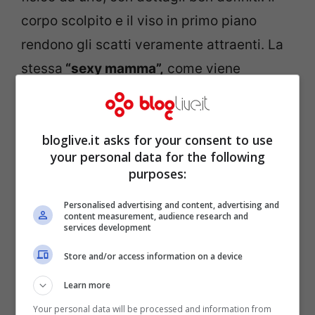
corpo scolpito e il viso in primo piano
rendono gli scatti veramente attraenti. La
stessa
“sexy mamma”,
come viene
chiamata da molti, dopo aver mostrato
varie pose e profili, evidenzia in didascalia:
bloglive.it asks for your consent to use
“Dura la scelta… 1-2-3-4, quale vince?”.
your personal data for the following
Beh, la decisione sarà difficile per lei, ma
purposes:
non per i suoi followers che restano
Personalised advertising and content, advertising and
estasiati dalla sua bellezza.
content measurement, audience research and
services development
Store and/or access information on a device
Learn more
Your personal data will be processed and information from