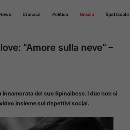
News
Cronaca
Politica
Gossip
Spettacolo
love: “Amore sulla neve” –
ù innamorata del suo Spinalbese. I due non si
deo insieme sui rispettivi social.