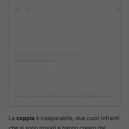
Un post condiviso da Eleonora Pedron (@eleonorapedron)
La
coppia
è inseparabile, due cuori infranti
che si sono trovati e hanno creato dal