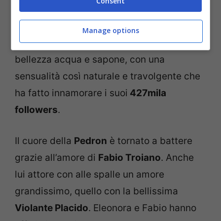
Consent
attillato e una camicetta aperta che lascia
intravedere la
lingerie
. Eleonora ha
Manage options
conquistato i suoi fan grazie alla sua
bellezza acqua e sapone, con una
sensualità così naturale e travolgente che
ha fatto innamorare i suoi
427mila
followers
.
Il cuore della
Pedron
è tornato a battere
grazie all’amore di
Fabio Troiano
. Anche
lui attore con alle spalle un amore
grandissimo, quello con la bellissima
Violante Placido
. Eleonora e Fabio hanno