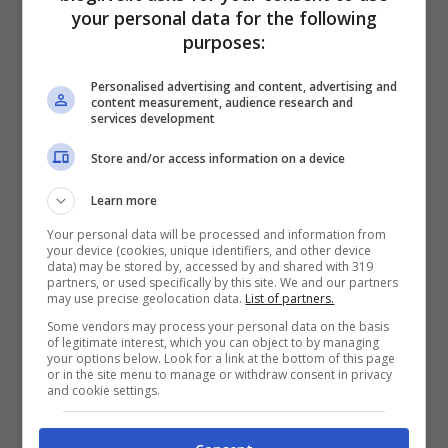
Un post condiviso da Eleonora Pedron (@eleonorapedron)
your personal data for the following
purposes:
Personalised advertising and content, advertising and
content measurement, audience research and
services development
Store and/or access information on a device
Learn more
Your personal data will be processed and information from
your device (cookies, unique identifiers, and other device
data) may be stored by, accessed by and shared with 319
partners, or used specifically by this site. We and our partners
may use precise geolocation data.
List of partners.
Some vendors may process your personal data on the basis
L’ultimo post dell’attrice italiana ha
of legitimate interest, which you can object to by managing
your options below. Look for a link at the bottom of this page
scatenato una valanga di
like
e commenti
or in the site menu to manage or withdraw consent in privacy
and cookie settings.
che elogiavano la sua
bellezza
e il suo
fisico mozzafiato. Un pantalone nero