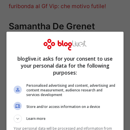
furibonda al Gf Vip: che motivo futile!
Samantha De Grenet
senza freni :”La uccido, si
va bene l’ho detto!”
bloglive.it asks for your consent to use
your personal data for the following
purposes:
Dimmi di chi sei amica e ti dirò
Personalised advertising and content, advertising and
chi sei
#GFVIP
content measurement, audience research and
services development
pic.twitter.com/CGT0opKsqh
Store and/or access information on a device
Learn more
Your personal data will be processed and information from