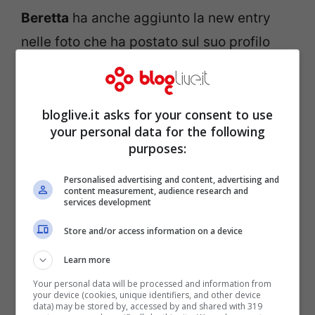
Beretta
ha anche aggiunto la new entry
nelle foto che ha postato sul suo profilo
Instagram. A questo punto possiamo dire
che i due sono una coppia a tutti gli effetti
o come direbbero gli americani, sono
bloglive.it asks for your consent to use
your personal data for the following
“Instagram official”.
purposes:
Da quanto hanno mostrato sia la
De Lellis,
Personalised advertising and content, advertising and
content measurement, audience research and
services development
che la mamma di
Beretta
, pare che la
romana si sia ambientata molto bene in
Store and/or access information on a device
famiglia e che non abbia intenzione di
Learn more
togliere le tende a breve. Chi sa come
Your personal data will be processed and information from
your device (cookies, unique identifiers, and other device
l’avrà presa il suo
ex Damante
con il quale
data) may be stored by, accessed by and shared with 319