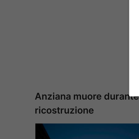
Anziana muore durante 
ricostruzione