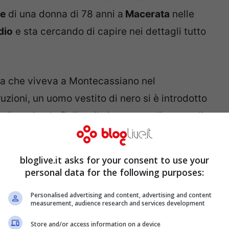
e
di una donna di 78 anni a
Macerata
nelle
dio
e sta cercando di capire nei dettagli tutto
ima che viveva a Montecassiano nel
zioni, un uomo vestito di nero si è introdotto
l marito, la figlia e il nipote, con l’intento di
be eluso i cani, non facendoli abbaiare, poi
ndole un calzino in bocca e avrebbe chiuso in
bloglive.it asks for your consent to use your
personal data for the following purposes:
Personalised advertising and content, advertising and content
hinetti, Wilma Faissol: “Se il ladro muore,
measurement, audience research and services development
Store and/or access information on a device