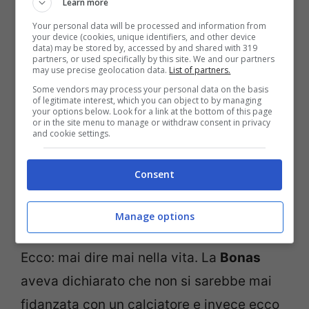
Learn more
Your personal data will be processed and information from
Un post condiviso da Sara Croce💖 (@saracroce98)
your device (cookies, unique identifiers, and other device
data) may be stored by, accessed by and shared with 319
partners, or used specifically by this site. We and our partners
may use precise geolocation data.
List of partners.
Some vendors may process your personal data on the basis
of legitimate interest, which you can object to by managing
your options below. Look for a link at the bottom of this page
or in the site menu to manage or withdraw consent in privacy
and cookie settings.
Consent
Manage options
Ecco: mai dire mai nella vita. La
Bonas
aveva dichiarato che non si sarebbe mai
fidanzata con un calciatore e invece ecco