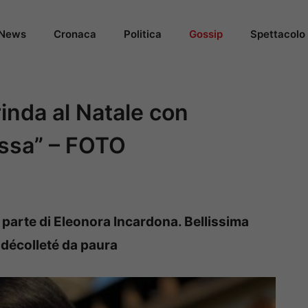
News
Cronaca
Politica
Gossip
Spettacolo
inda al Natale con
ossa” – FOTO
parte di Eleonora Incardona. Bellissima
 décolleté da paura