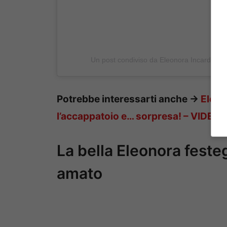
Un post condiviso da Eleonora Incardona
Potrebbe interessarti anche ->
Eleon
l’accappatoio e… sorpresa! – VIDEO
La bella Eleonora feste
amato