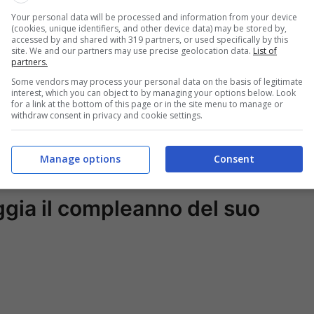
Your personal data will be processed and information from your device
(cookies, unique identifiers, and other device data) may be stored by,
accessed by and shared with 319 partners, or used specifically by this
site. We and our partners may use precise geolocation data.
List of
partners.
Some vendors may process your personal data on the basis of legitimate
 (@eleonoraincardona)
interest, which you can object to by managing your options below. Look
for a link at the bottom of this page or in the site menu to manage or
withdraw consent in privacy and cookie settings.
ora Incardona “natalizia”: toglie
Manage options
Consent
ggia il compleanno del suo