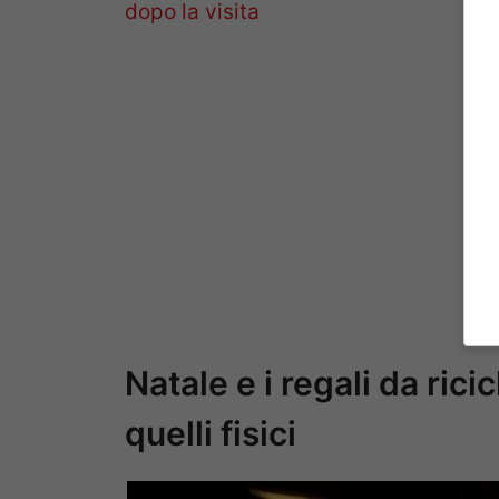
dopo la visita
Natale e i regali da rici
quelli fisici