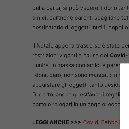
della carta, si può vedere il dono tan
amici, partner e parenti sbagliano to
destinatario di oggetti inutili, doppi o
Il Natale appena trascorso è stato per
restrizioni vigenti a causa del
Covid-
riunirsi in massa con amici e parenti 
I doni, però, non sono mancati: in molt
acquistare gli oggetti tanto desiderati.
Di certo, anche quest’anno i regali d
parte e relegati in un angolo: ecco com
LEGGI ANCHE >>>
Covid, Babbo Nata