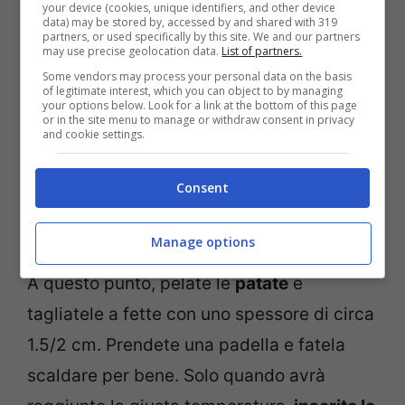
your device (cookies, unique identifiers, and other device
data) may be stored by, accessed by and shared with 319
partners, or used specifically by this site. We and our partners
may use precise geolocation data.
List of partners.
Some vendors may process your personal data on the basis
of legitimate interest, which you can object to by managing
Per realizzare questo straordinario
your options below. Look for a link at the bottom of this page
or in the site menu to manage or withdraw consent in privacy
antipasto iniziate con lessare le
patate
and cookie settings.
finché non saranno morbide. Non appena
Consent
sono pronte, scolatele e lasciatele
freddare completamente.
Manage options
A questo punto, pelate le
patate
e
tagliatele a fette con uno spessore di circa
1.5/2 cm. Prendete una padella e fatela
scaldare per bene. Solo quando avrà