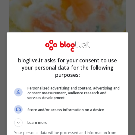
bloglive.it asks for your consent to use
Crostini di patate con salmone (Fonte: Facebook
your personal data for the following
Screenshot)
purposes:
Personalised advertising and content, advertising and
content measurement, audience research and
services development
Store and/or access information on a device
Learn more
Your personal data will be processed and information from