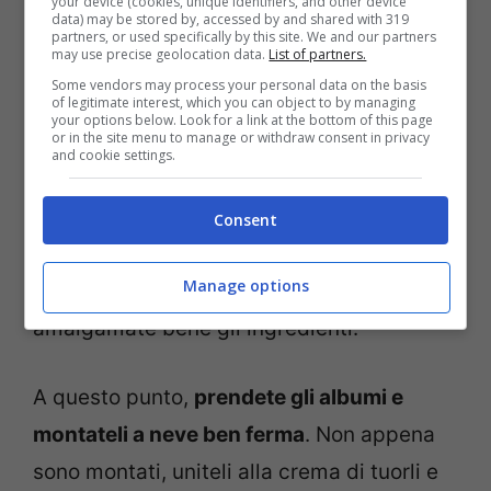
your device (cookies, unique identifiers, and other device
data) may be stored by, accessed by and shared with 319
Per realizzare questo
dolce
strepitoso
partners, or used specifically by this site. We and our partners
may use precise geolocation data.
List of partners.
cominciate con
separare i tuorli dagli
Some vendors may process your personal data on the basis
albumi
. Mettete lo zucchero nei tuorli e,
of legitimate interest, which you can object to by managing
your options below. Look for a link at the bottom of this page
or in the site menu to manage or withdraw consent in privacy
con l’aiuto delle fruste elettriche,
and cookie settings.
montatateli finché non otterrete un
composto chiaro e spumoso. Ora,
unite il
Consent
formaggio spalmabile
, la scorza del
Manage options
limone grattugiata, il limoncello ed
amalgamate bene gli ingredienti.
A questo punto,
prendete gli albumi e
montateli a neve ben ferma
. Non appena
sono montati, uniteli alla crema di tuorli e