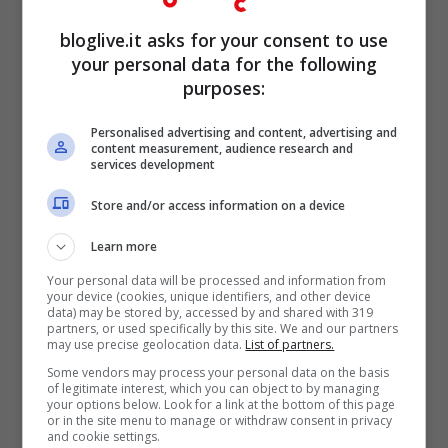
La multa a Federico
bloglive.it asks for your consent to use
Fashion Style in Sardegna
your personal data for the following
purposes:
Personalised advertising and content, advertising and
content measurement, audience research and
services development
Store and/or access information on a device
Learn more
Your personal data will be processed and information from
your device (cookies, unique identifiers, and other device
data) may be stored by, accessed by and shared with 319
partners, or used specifically by this site. We and our partners
Federico Lauri mentre cura i capelli di una cliente
may use precise geolocation data.
List of partners.
(Instagram)
Some vendors may process your personal data on the basis
of legitimate interest, which you can object to by managing
your options below. Look for a link at the bottom of this page
or in the site menu to manage or withdraw consent in privacy
L’hair stylist è stato
sanzionato in
and cookie settings.