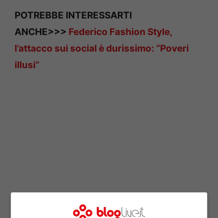
POTREBBE INTERESSARTI
ANCHE>>>
Federico Fashion Style,
l’attacco sui social è durissimo: “Poveri
illusi”