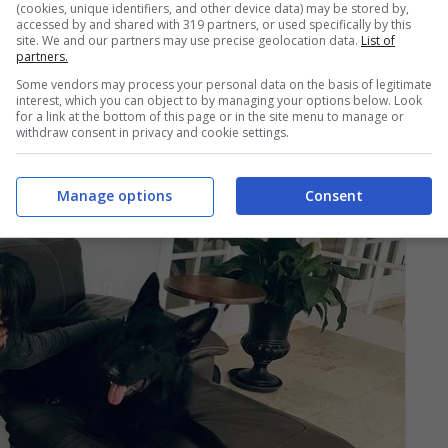
(cookies, unique identifiers, and other device data) may be stored by,
accessed by and shared with 319 partners, or used specifically by this
site. We and our partners may use precise geolocation data.
List of
partners.
Some vendors may process your personal data on the basis of legitimate
interest, which you can object to by managing your options below. Look
for a link at the bottom of this page or in the site menu to manage or
withdraw consent in privacy and cookie settings.
Manage options
Consent