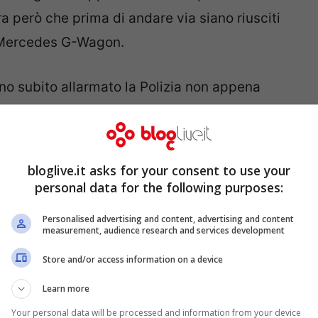
 però che prima di andare via siano riusciti
V Mercedes G-Wagon.
no subito allarmato la Polizia non appena
n casa loro. Quando gli agenti si sono
à tardi, i malviventi erano infatti riusciti a
bloglive.it asks for your consent to use your
personal data for the following purposes:
 Mendes derubati nel
Personalised advertising and content, advertising and content
measurement, audience research and services development
ano con l’auto del cantante
Store and/or access information on a device
Learn more
Your personal data will be processed and information from your device