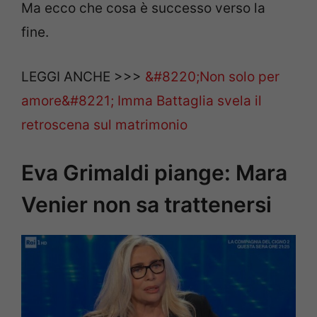
Ma ecco che cosa è successo verso la
fine.
LEGGI ANCHE >>>
&#8220;Non solo per
amore&#8221; Imma Battaglia svela il
retroscena sul matrimonio
Eva Grimaldi piange: Mara
Venier non sa trattenersi