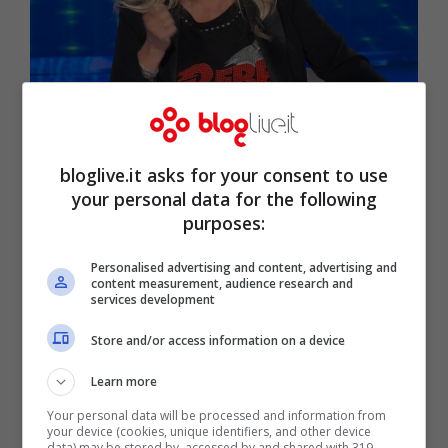
Mara Venier a Domenica In (screenshot RaiPlay)
bloglive.it asks for your consent to use
your personal data for the following
purposes:
Personalised advertising and content, advertising and
content measurement, audience research and
services development
Store and/or access information on a device
Learn more
Your personal data will be processed and information from
La storia di
Eva Grimaldi e Imma Battaglia
your device (cookies, unique identifiers, and other device
data) may be stored by, accessed by and shared with 319