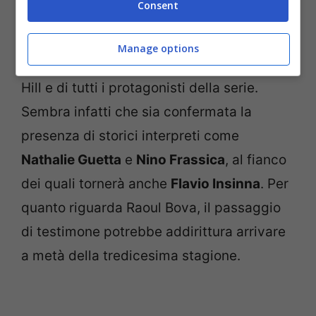
Consent
Da Gubbio a Spoleto. La cittadina sarà di
Manage options
nuovo il teatro delle peripezie di Terence
Hill e di tutti i protagonisti della serie.
Sembra infatti che sia confermata la
presenza di storici interpreti come
Nathalie Guetta
e
Nino Frassica
, al fianco
dei quali tornerà anche
Flavio Insinna
. Per
quanto riguarda Raoul Bova, il passaggio
di testimone potrebbe addirittura arrivare
a metà della tredicesima stagione.