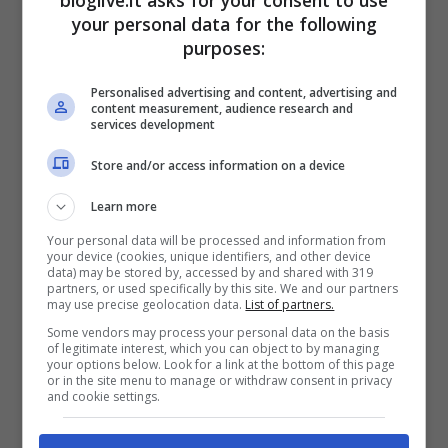
bloglive.it asks for your consent to use
Don Matteo 13, cresce
your personal data for the following
purposes:
l’attesa. Ecco quante
Personalised advertising and content, advertising and
saranno le puntate
content measurement, audience research and
services development
Store and/or access information on a device
Learn more
Your personal data will be processed and information from
your device (cookies, unique identifiers, and other device
data) may be stored by, accessed by and shared with 319
partners, or used specifically by this site. We and our partners
may use precise geolocation data.
List of partners.
Some vendors may process your personal data on the basis
of legitimate interest, which you can object to by managing
your options below. Look for a link at the bottom of this page
or in the site menu to manage or withdraw consent in privacy
and cookie settings.
Due dei protagonisti della fiction: Flavio Insinna e Nino
Frassica (fonte: Instagram)