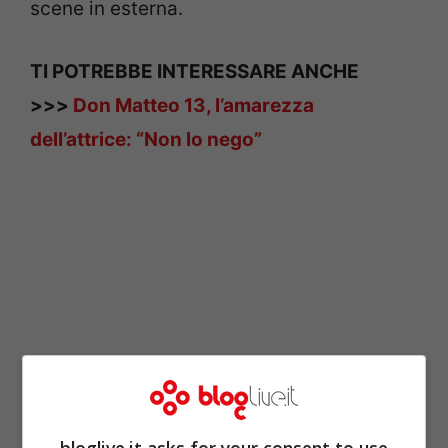
scene in esterna.
TI POTREBBE INTERESSARE ANCHE
>>>
Don Matteo 13, l’amarezza
dell’attrice: “Non lo nego”