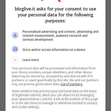
bloglive.it asks for your consent to use
your personal data for the following
purposes:
Personalised advertising and content, advertising and
content measurement, audience research and
services development
Store and/or access information on a device
Learn more
Your personal data will be processed and information from
your device (cookies, unique identifiers, and other device
data) may be stored by, accessed by and shared with 319
partners, or used specifically by this site. We and our partners
may use precise geolocation data.
List of partners.
Rosa Di Grazia insieme ad
Some vendors may process your personal data on the basis
of legitimate interest, which you can object to by managing
Aka7even.
your options below. Look for a link at the bottom of this page
or in the site menu to manage or withdraw consent in privacy
and cookie settings.
pic.twitter.com/CWMCToyqf0