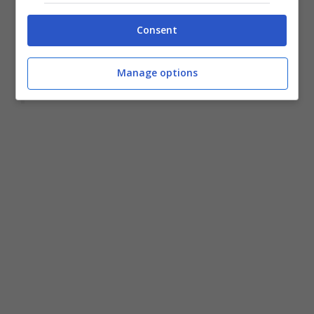
Consent
— disagiotv (@disagio_tv)
August 6, 2021
Manage options