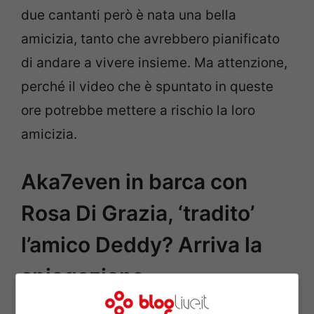
due cantanti però è nata una bella
amicizia, tanto che avrebbero pianificato
di andare a vivere insieme. Ma attenzione,
perché il video che è spuntato in queste
ore potrebbe mettere a rischio la loro
amicizia.
Aka7even in barca con
Rosa Di Grazia, ‘tradito’
l’amico Deddy? Arriva la
spiegazione