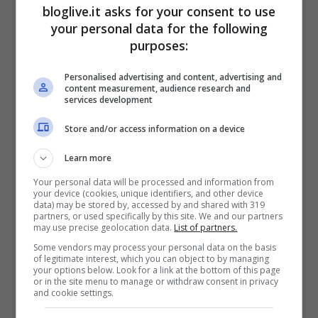
bloglive.it asks for your consent to use
your personal data for the following
purposes:
Personalised advertising and content, advertising and
content measurement, audience research and
services development
Eleonora Incardona seduta
Store and/or access information on a device
a bordo piscina mostra
Learn more
curve pazzesche, è uno
Your personal data will be processed and information from
your device (cookies, unique identifiers, and other device
schianto
data) may be stored by, accessed by and shared with 319
partners, or used specifically by this site. We and our partners
may use precise geolocation data.
List of partners.
Some vendors may process your personal data on the basis
of legitimate interest, which you can object to by managing
your options below. Look for a link at the bottom of this page
or in the site menu to manage or withdraw consent in privacy
and cookie settings.