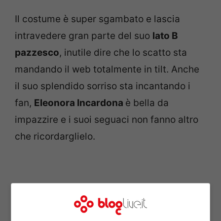
Il costume è super sgambato e lascia
intravedere gran parte del suo
lato B
pazzesco
, inutile dire che lo scatto sta
mandando il web totalmente in tilt. Anche
il suo splendido sorriso sta incantando i
fan,
Eleonora Incardona
è bella da
impazzire e i suoi seguaci non fanno altro
che ricordarglielo.