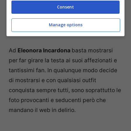
Consent
Manage options
L’influencer Eleonora Incardona (Screenshot da Instagram)
Ad
Eleonora Incardona
basta mostrarsi
per far girare la testa ai suoi affezionati e
tantissimi fan. In qualunque modo decide
di mostrarsi e con qualsiasi outfit
conquista sempre tutti, sono soprattutto le
foto provocanti e seducenti però che
mandano il web in delirio.