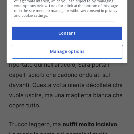
of legitimate interest, which you can object to by managing
your options below. Look for a link at the bottom of this page
Sara Croce post Instagram (screenshot)
or in the site menu to manage or withdraw consent in privacy
and cookie settings.
Eccola qui, dunque, la bellissima
Bonas
Consent
mentre posa facendo vedere
il suo look
per la notte trascorsa a Milano. Come
Manage options
potete vedere nello
screenshot
del post
riportato qui nell’articolo, Sara porta i
capelli sciolti che cadono ondulati sul
davanti. Questa volta niente décolleté che
vuole uscire, ma una maglietta bianca che
copre tutto.
Trucco leggero, ma
outfit molto incisivo
.