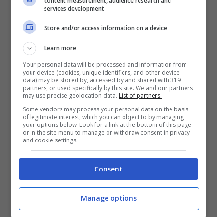
content measurement, audience research and
soltanto la foto della macchina per poi
services development
rassicurare tutti e dire che tutti e tre
Store and/or access information on a device
stanno bene.
Learn more
Your personal data will be processed and information from
your device (cookies, unique identifiers, and other device
data) may be stored by, accessed by and shared with 319
partners, or used specifically by this site. We and our partners
may use precise geolocation data.
List of partners.
Some vendors may process your personal data on the basis
of legitimate interest, which you can object to by managing
your options below. Look for a link at the bottom of this page
or in the site menu to manage or withdraw consent in privacy
and cookie settings.
Consent
Manage options
Sara
è stata portata in ospedale per
accertamenti, ma
il bambino sta bene
.