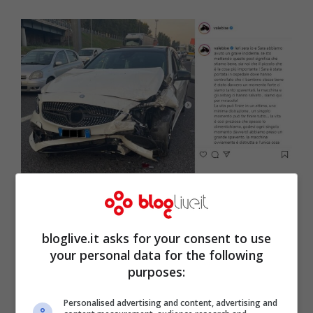
Valentino Bisegne post Instagram (screenshot)
Valentino ha scritto un
lungo messaggio
bloglive.it asks for your consent to use
sul suo profilo Instagram per dire che cosa
your personal data for the following
purposes:
è successo. Non ha specificato le
dinamiche dell’incidente, ha messo
Personalised advertising and content, advertising and