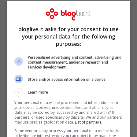
bloglive.it asks for your consent to use
your personal data for the following
purposes:
Personalised advertising and content, advertising and
content measurement, audience research and
services development
Store and/or access information on a device
Learn more
Da Grande, la confessione
Your personal data will be processed and information from
di Luca Argentero:
your device (cookies, unique identifiers, and other device
data) may be stored by, accessed by and shared with 319
partners, or used specifically by this site. We and our partners
“bloccale”
may use precise geolocation data.
List of partners.
Some vendors may process your personal data on the basis
of legitimate interest, which you can object to by managing