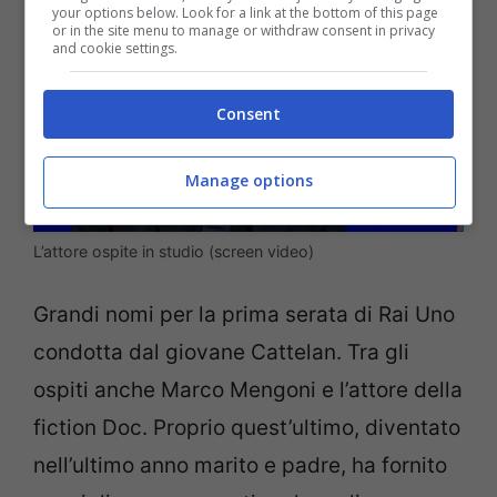
your options below. Look for a link at the bottom of this page
or in the site menu to manage or withdraw consent in privacy
and cookie settings.
Consent
Manage options
L’attore ospite in studio (screen video)
Grandi nomi per la prima serata di Rai Uno
condotta dal giovane Cattelan. Tra gli
ospiti anche Marco Mengoni e l’attore della
fiction Doc. Proprio quest’ultimo, diventato
nell’ultimo anno marito e padre, ha fornito