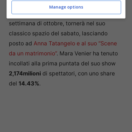
per un dualismo che ha però le ore
Manage options
contate. Si, perché Amici, dalla prima
settimana di ottobre, tornerà nel suo
classico spazio del sabato, lasciando
posto ad
Anna Tatangelo e al suo “Scene
da un matrimonio”
. Mara Venier ha tenuto
incollati alla prima puntata del suo show
2,174milioni
di spettatori, con uno share
del
14.43%
.