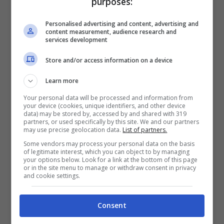
purposes:
Personalised advertising and content, advertising and
content measurement, audience research and
services development
Store and/or access information on a device
Learn more
Your personal data will be processed and information from
your device (cookies, unique identifiers, and other device
data) may be stored by, accessed by and shared with 319
partners, or used specifically by this site. We and our partners
may use precise geolocation data.
List of partners.
Some vendors may process your personal data on the basis
Amici di Maria De Filippi logo (Fonte Facebook)
of legitimate interest, which you can object to by managing
your options below. Look for a link at the bottom of this page
or in the site menu to manage or withdraw consent in privacy
and cookie settings.
E dai dati riportati dal portale
Tv Blog,
si
evince ancora una
vittoria
di
Mediaset
nei
Consent
confronti della
Rai
. Una supremazia attesa,