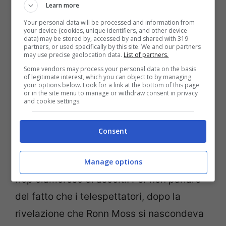
Learn more
Your personal data will be processed and information from
your device (cookies, unique identifiers, and other device
data) may be stored by, accessed by and shared with 319
partners, or used specifically by this site. We and our partners
may use precise geolocation data.
List of partners.
Some vendors may process your personal data on the basis
of legitimate interest, which you can object to by managing
your options below. Look for a link at the bottom of this page
or in the site menu to manage or withdraw consent in privacy
and cookie settings.
Insomma, è evidente che questo
programma non ha pace. Polemiche prima
Consent
di iniziare, i dubbi dello stesso
Piersilvio
Berlusconi
che ha minacciato querele, il
Manage options
flop clamoroso di ascolti. Per non parlare
del fatto che i telespettatori, dopo la
rivelazione che Ronn Moss si nascondeva