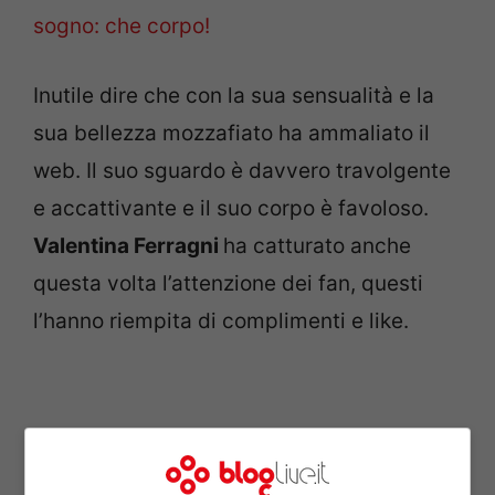
sogno: che corpo!
Inutile dire che con la sua sensualità e la
sua bellezza mozzafiato ha ammaliato il
web. Il suo sguardo è davvero travolgente
e accattivante e il suo corpo è favoloso.
Valentina Ferragni
ha catturato anche
questa volta l’attenzione dei fan, questi
l’hanno riempita di complimenti e like.