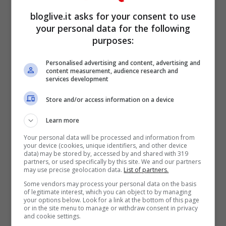
bloglive.it asks for your consent to use
your personal data for the following
purposes:
Personalised advertising and content, advertising and
content measurement, audience research and
services development
Valentina Ferragni
Store and/or access information on a device
seducente mentre
Learn more
attraversa, ai fan non
Your personal data will be processed and information from
your device (cookies, unique identifiers, and other device
sfugge il piccante
data) may be stored by, accessed by and shared with 319
partners, or used specifically by this site. We and our partners
may use precise geolocation data.
List of partners.
dettaglio
Some vendors may process your personal data on the basis
of legitimate interest, which you can object to by managing
your options below. Look for a link at the bottom of this page
or in the site menu to manage or withdraw consent in privacy
and cookie settings.