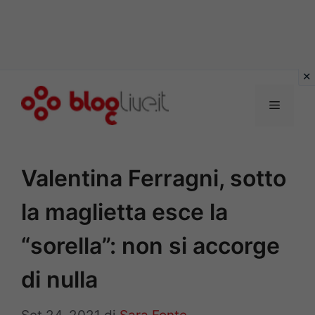
Vai
al
Menu
contenuto
Valentina Ferragni, sotto
la maglietta esce la
“sorella”: non si accorge
di nulla