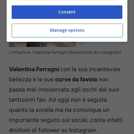
Consent
Manage options
L’influencer Valentina Ferragni (Screenshot da Instagram)
Valentina Ferragni
con la sua incantevole
bellezza e le sue
curve da favola
non
passa mai inosservata agli occhi dei suoi
tantissimi fan. Ad oggi non è seguita
quanto la sorella ma ha comunque un
importante seguito sui social, conta infatti
4milioni di follower su Instagram.