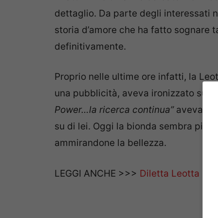
dettaglio. Da parte degli interessati 
storia d’amore che ha fatto sognare 
definitivamente.
Proprio nelle ultime ore infatti, la Le
una pubblicità, aveva ironizzato sulla
Power…la ricerca continua”
aveva scri
su di lei. Oggi la bionda sembra più ri
ammirandone la bellezza.
LEGGI ANCHE >>>
Diletta Leotta sor