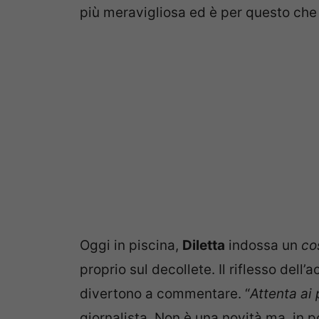
più meravigliosa ed è per questo che 
Oggi in piscina,
Diletta
indossa un
co
proprio sul decollete. Il riflesso dell
divertono a commentare. “
Attenta ai 
giornalista. Non è una novità ma, in p