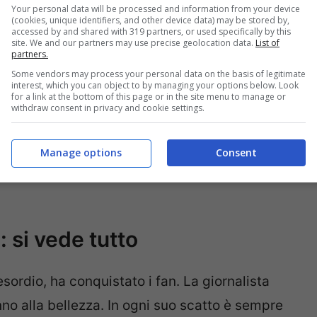
Your personal data will be processed and information from your device
(cookies, unique identifiers, and other device data) may be stored by,
accessed by and shared with 319 partners, or used specifically by this
site. We and our partners may use precise geolocation data.
List of
partners.
Some vendors may process your personal data on the basis of legitimate
interest, which you can object to by managing your options below. Look
for a link at the bottom of this page or in the site menu to manage or
withdraw consent in privacy and cookie settings.
Manage options
Consent
Verissimo svela la verità su Can Yaman: com’è
: si vede tutto
esordio, ha conquistato i fan. La giornalista
nno alla bellezza. In ogni suo scatto è sempre