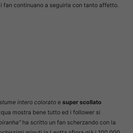
i fan continuano a seguirla con tanto affetto.
stume intero colorato
e
super scollato
’acqua mostra bene tutto ed i follower si
piranha”
ha scritto un fan scherzando con la
ochissimi minuti la Leotta sfiora già i 100.000