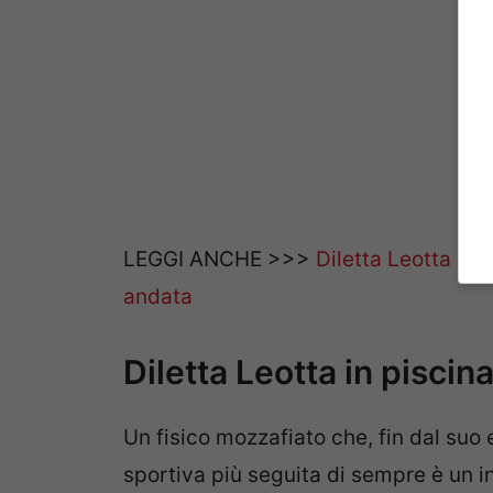
LEGGI ANCHE >>>
Diletta Leotta a 
andata
Diletta Leotta in piscina
Un fisico mozzafiato che, fin dal suo 
sportiva più seguita di sempre è un i