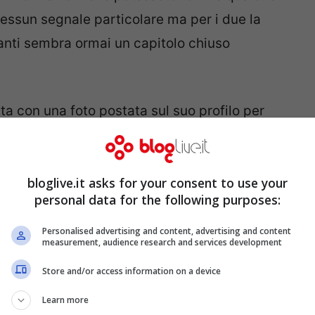
nessun segnale particolare ma per i due la
tanti sembra ormai un capitolo chiuso
otta con una foto postata sul suo profilo per
 sua vita sentimentale.
“Aspettando l’uomo U-
tto la giornalista lasciando intendere tutto
bloglive.it asks for your consent to use your
lassata che mai in piscina ed i fan si rilassano
personal data for the following purposes:
Personalised advertising and content, advertising and content
measurement, audience research and services development
ride al telefono: la canotta è esplosiva
Store and/or access information on a device
Learn more