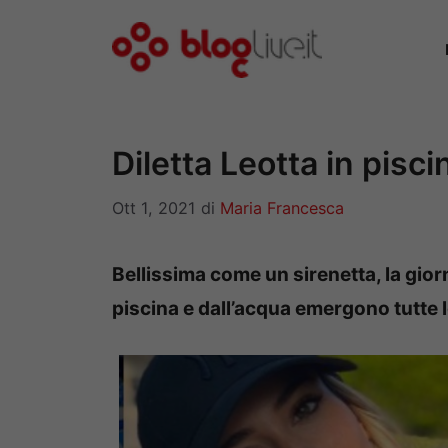
Vai
al
contenuto
Diletta Leotta in pisci
Ott 1, 2021
di
Maria Francesca
Bellissima come un sirenetta, la giorn
piscina e dall’acqua emergono tutte l