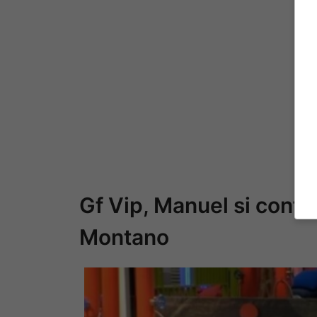
Gf Vip, Manuel si confes
Montano