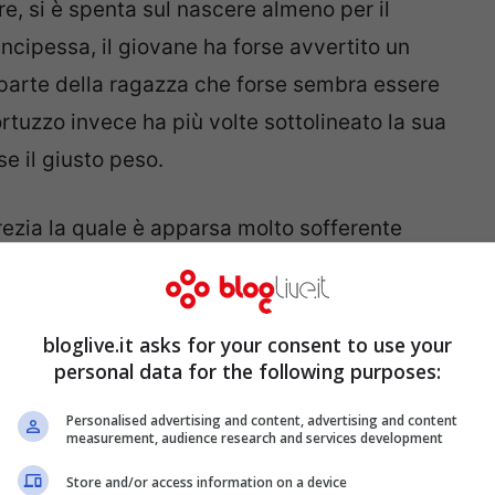
re, si è spenta sul nascere almeno per il
rincipessa, il giovane ha forse avvertito un
parte della ragazza che forse sembra essere
rtuzzo invece ha più volte sottolineato la sua
se il giusto peso.
crezia la quale è apparsa molto sofferente
ntinua a riprovarci e non molla la presa ma
 hanno un’idea in merito e quella di Montano è
bloglive.it asks for your consent to use your
personal data for the following purposes:
zaro dorme senza veli: se ne accorge solo la
Personalised advertising and content, advertising and content
measurement, audience research and services development
Store and/or access information on a device