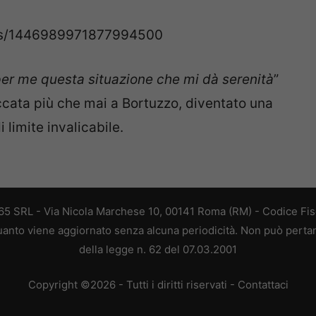
atus/1446989971877994500
 per me questa situazione che mi dà serenità
”
ccata più che mai a Bortuzzo, diventato una
 limite invalicabile.
 365 SRL - Via Nicola Marchese 10, 00141 Roma (RM) - Codice Fisc
 quanto viene aggiornato senza alcuna periodicità. Non può perta
della legge n. 62 del 07.03.2001
Copyright ©2026 - Tutti i diritti riservati -
Contattaci