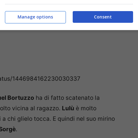
Manage options
Consent
e/status/1446984162230030337
el Bortuzzo
ha di fatto scatenato la
lto vicina al ragazzo.
Lulù
è molto
i a chi glielo tocca. E quindi nel suo mirino
 Sorgè
.