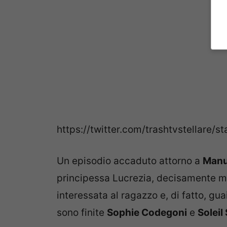
https://twitter.com/trashtvstellar
Un episodio accaduto attorno a
Manu
principessa Lucrezia, decisamente mo
interessata al ragazzo e, di fatto, gua
sono finite
Sophie Codegoni
e
Soleil