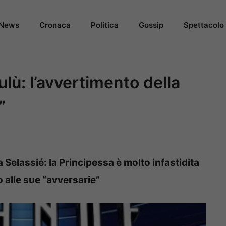
News
Cronaca
Politica
Gossip
Spettacolo
Lulù: l’avvertimento della
”
a Selassié: la Principessa è molto infastidita
 alle sue “avversarie”