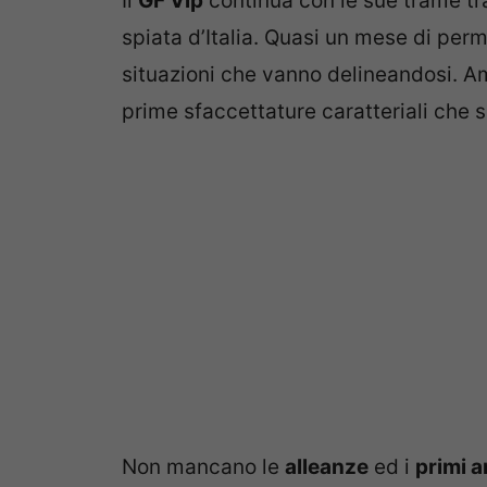
Il
GF Vip
continua con le sue trame tra
spiata d’Italia. Quasi un mese di per
situazioni che vanno delineandosi. Ami
prime sfaccettature caratteriali che s
Non mancano le
alleanze
ed i
primi 