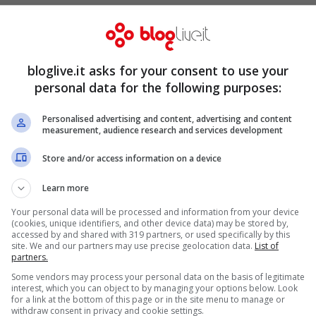
al mondo. Anche in questa edizione vi sono
enere vivo l’ambiente e creare nuove
stata una, stavolta per una buona causa.
bloglive.it asks for your consent to use your
personal data for the following purposes:
o
di
Manila Nazzaro
ed il party si è durato
Personalised advertising and content, advertising and content
 allegria, ma anche il motivo giusto per
measurement, audience research and services development
Store and/or access information on a device
Learn more
bacio tra i due concorrenti: è nata una nuova
Your personal data will be processed and information from your device
(cookies, unique identifiers, and other device data) may be stored by,
accessed by and shared with 319 partners, or used specifically by this
site. We and our partners may use precise geolocation data.
List of
partners.
é all’attacco
Some vendors may process your personal data on the basis of legitimate
interest, which you can object to by managing your options below. Look
for a link at the bottom of this page or in the site menu to manage or
withdraw consent in privacy and cookie settings.