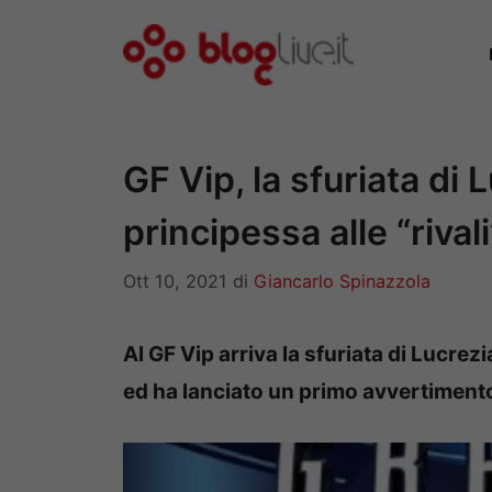
Vai
al
contenuto
GF Vip, la sfuriata di 
principessa alle “rivali
Ott 10, 2021
di
Giancarlo Spinazzola
Al GF Vip arriva la sfuriata di Lucrezi
ed ha lanciato un primo avvertimento