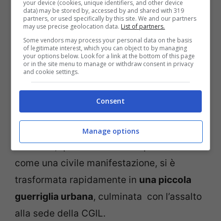
your device (cookies, unique identifiers, and other device
data) may be stored by, accessed by and shared with 319
partners, or used specifically by this site. We and our partners
may use precise geolocation data.
List of partners.
Some vendors may process your personal data on the basis
of legitimate interest, which you can object to by managing
your options below. Look for a link at the bottom of this page
or in the site menu to manage or withdraw consent in privacy
and cookie settings.
Manifestanti contro il Green Pass (screenshot Instagram)
Consent
Ma come si è arrivati a questa
situazione
e perché sono scattati così tanti arresti? In
Manage options
sostanza, quella che doveva presentarsi
come una civile manifestazione, si è
trasformata rapidamente in
una piccola
guerriglia urbana
, culminata con l’assalto
alla sede della CGIL.