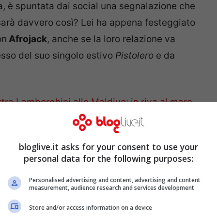
a, è spuntata dai social una segnalazione che
sarà davvero così? Lei ha appena festeggiato
on
Afrojack
, anche se la loro relazione va
esso del suo singolo estivo
Pistolero
e da
ttra Lamborghini alle Maldive: in riva al mare
bloglive.it asks for your consent to use your
uoi follower, che sono quasi
7 milioni
su
personal data for the following purposes:
o che sta facendo. Ha appena trascorso, ad
Personalised advertising and content, advertising and content
 viaggio per l’anniversario di matrimonio.
measurement, audience research and services development
re no? Vediamo quello che si dice.
Store and/or access information on a device