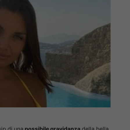
sip di una
possibile gravidanza
della bella