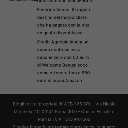
ristorante con MenuForma
Federico Venco: Il tragico
destino del motociclista
che ha pagato con la vita
un gesto di gentilezza
Credit Agricole lancia un
nuovo conto online a
canone zero con 50 euro
di Welcome Bonus: ecco
come ottenere fino a 650
euro in buoni Amazon
Bloglive.it di proprietà di WEB 365 SRL - Via Nicola
Marchese 10, 00141 Roma (RM) - Codice Fiscale e
Partita I.V.A. 12279101005
Bloglive.it non è una testata giornalistica, in quanto