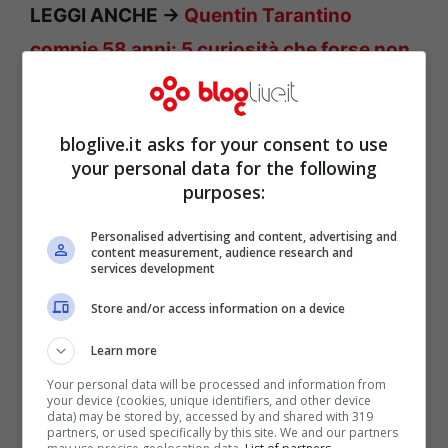
LEGGI ANCHE ->
Quentin Tarantino
compie 58 anni: 5 curiosità che forse non
conoscete
bloglive.it asks for your consent to use
your personal data for the following
purposes:
Personalised advertising and content, advertising and
content measurement, audience research and
services development
Store and/or access information on a device
Learn more
Your personal data will be processed and information from
your device (cookies, unique identifiers, and other device
Quentin Tarantino in Italia:
data) may be stored by, accessed by and shared with 319
partners, or used specifically by this site. We and our partners