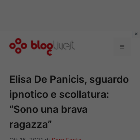
Vai
al
Menu
contenuto
Elisa De Panicis, sguardo
ipnotico e scollatura:
“Sono una brava
ragazza”