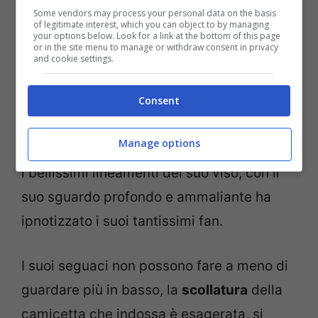
Some vendors may process your personal data on the basis
of legitimate interest, which you can object to by managing
your options below. Look for a link at the bottom of this page
or in the site menu to manage or withdraw consent in privacy
and cookie settings.
Consent
L’influencer Elisa De Panicis (Screenshot da Instagram)
Manage options
Il primo piano di
Elisa De Panicis
evidenzia
i bellissimi lineamenti del suo viso, con il
suo sguardo profondo e ammaliante ha
ipnotizzato i suoi tantissimi fan.
I suoi seguaci non possono fare a meno di
guardare più in basso, la
scollatura
della
camicetta che indossa è esagerata, si