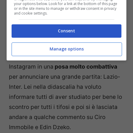
your options below. Look for a link at the bottom of this page
or in the site menu to manage or withdraw consent in privacy
and cookie settings.
Consent
Jolanda De Rienzo post Instagram (screenshot)
Manage options
Eccola qui, dunque, mentre interviene su
Instagram in una
posa molto combattiva
per annunciare una grande partita: Lazio-
Inter. Lei nella didascalia ha voluto
informare tutti di aver studiato per bene lo
scontro per tutti i tifosi e poi si è lasciata
andare a qualche commento su Ciro
Immobile e Edin Dzeko.