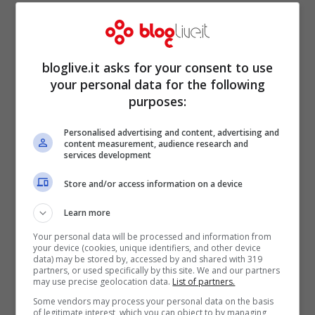
bloglive.it asks for your consent to use
your personal data for the following
purposes:
Jolanda De Rienzo
Personalised advertising and content, advertising and
content measurement, audience research and
presenta il big match: i
services development
Store and/or access information on a device
palloni li mette lei
Learn more
Your personal data will be processed and information from
your device (cookies, unique identifiers, and other device
data) may be stored by, accessed by and shared with 319
partners, or used specifically by this site. We and our partners
may use precise geolocation data.
List of partners.
Some vendors may process your personal data on the basis
of legitimate interest, which you can object to by managing