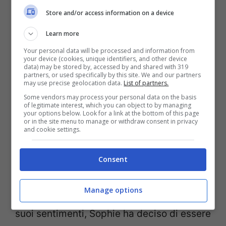
Store and/or access information on a device
Learn more
Your personal data will be processed and information from
your device (cookies, unique identifiers, and other device
data) may be stored by, accessed by and shared with 319
partners, or used specifically by this site. We and our partners
may use precise geolocation data.
List of partners.
Some vendors may process your personal data on the basis
of legitimate interest, which you can object to by managing
your options below. Look for a link at the bottom of this page
or in the site menu to manage or withdraw consent in privacy
and cookie settings.
Sophie Codegoni e Gianmaria Antinolfi GF Vip (facebook)
Consent
Dopo questa avvicinamento equivoco,
Manage options
dopo l’ammissione di lui di avere dubbi sui
suoi sentimenti, Sophie ha deciso di essere