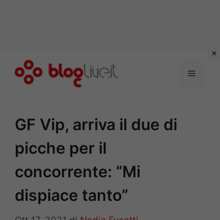
Vai
al
Menu
contenuto
GF Vip, arriva il due di
picche per il
concorrente: “Mi
dispiace tanto”