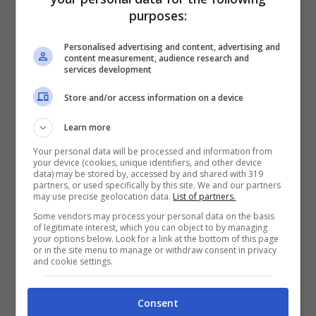
purposes:
Marianna Vertola, si o no?:
Personalised advertising and content, advertising and
content measurement, audience research and
i fan non hanno dubbi
services development
Store and/or access information on a device
Learn more
Your personal data will be processed and information from
your device (cookies, unique identifiers, and other device
data) may be stored by, accessed by and shared with 319
partners, or used specifically by this site. We and our partners
may use precise geolocation data.
List of partners.
Some vendors may process your personal data on the basis
of legitimate interest, which you can object to by managing
your options below. Look for a link at the bottom of this page
or in the site menu to manage or withdraw consent in privacy
and cookie settings.
Post Instagram (Screenshot)
Consent