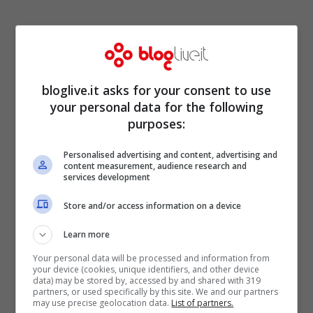
bloglive.it asks for your consent to use
your personal data for the following
purposes:
Personalised advertising and content, advertising and
Serie Tv su Maradona, il
content measurement, audience research and
services development
figlio si scaglia contro: lui
Store and/or access information on a device
dice basta
Learn more
Your personal data will be processed and information from
your device (cookies, unique identifiers, and other device
data) may be stored by, accessed by and shared with 319
partners, or used specifically by this site. We and our partners
may use precise geolocation data.
List of partners.