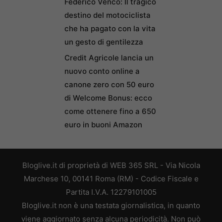
Federico Venco: Il tragico
destino del motociclista
che ha pagato con la vita
un gesto di gentilezza
Credit Agricole lancia un
nuovo conto online a
canone zero con 50 euro
di Welcome Bonus: ecco
come ottenere fino a 650
euro in buoni Amazon
Bloglive.it di proprietà di WEB 365 SRL - Via Nicola
Marchese 10, 00141 Roma (RM) - Codice Fiscale e
Partita I.V.A. 12279101005
Bloglive.it non è una testata giornalistica, in quanto
viene aggiornato senza alcuna periodicità. Non può