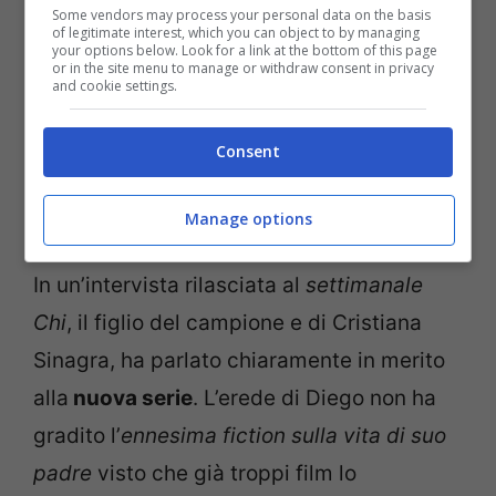
Some vendors may process your personal data on the basis
of legitimate interest, which you can object to by managing
your options below. Look for a link at the bottom of this page
or in the site menu to manage or withdraw consent in privacy
and cookie settings.
Consent
Manage options
Diego Junior sul campo (screen Instagram)
In un’intervista rilasciata al
settimanale
Chi
, il figlio del campione e di Cristiana
Sinagra, ha parlato chiaramente in merito
alla
nuova serie
. L’erede di Diego non ha
gradito l’
ennesima fiction sulla vita di suo
padre
visto che già troppi film lo