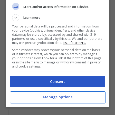
Store and/or access information on a device
Learn more
Your personal data will be processed and information from
your device (cookies, unique identifiers, and other device
data) may be stored by, accessed by and shared with 319
partners, or used specifically by this site. We and our partners
may use precise geolocation data.
List of partners.
Giucas Casella e Sarah Altobello
hanno
Some vendors may process your personal data on the basis
stretto un bel rapporto d’amicizia all’Isola
of legitimate interest, which you can object to by managing
your options below. Look for a link at the bottom of this page
or in the site menu to manage or withdraw consent in privacy
dei Famosi. Si tratta di un’amica speciale
and cookie settings.
per lui e per questo ha rilasciato delle
dichiarazioni un po’ particolari a
Vero Tv
.
Consent
Nel commentare il rapporto tra lui e
Manage options
Francesca Cipriani
, infatti, ha detto: