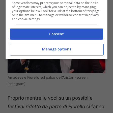
Some vendors may process your personal data on the basis
of legitimate interest, which you can object to by managing
your options below. Look for a link at the bottom of this page
or in the site menu to manage or withdraw consent in privacy
and cookie settings.
Consent
Manage options
Amadeus e Fiorello sul palco dell’Ariston (screen
Instagram)
Proprio mentre le voci su un possibile
festival ridotto da parte di Fiorello
si fanno