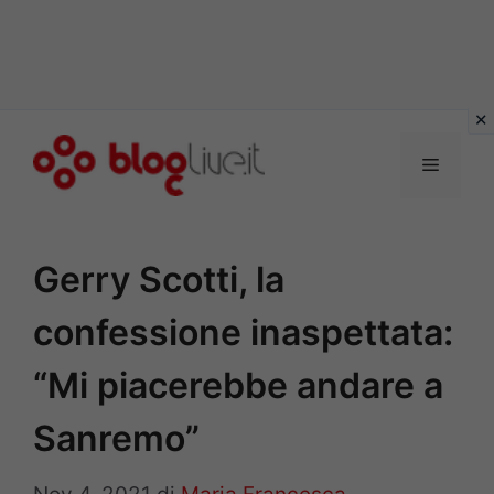
Vai
al
Menu
contenuto
Gerry Scotti, la
confessione inaspettata:
“Mi piacerebbe andare a
Sanremo”