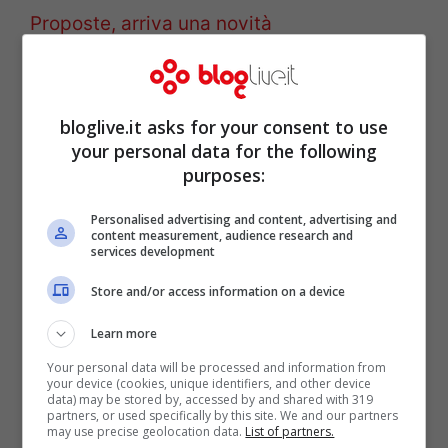
Proposte, arriva una novità
bloglive.it asks for your consent to use
your personal data for the following
purposes:
Personalised advertising and content, advertising and
content measurement, audience research and
services development
Store and/or access information on a device
Learn more
Gerry Scotti, la
Your personal data will be processed and information from
your device (cookies, unique identifiers, and other device
confessione inaspettata:
data) may be stored by, accessed by and shared with 319
partners, or used specifically by this site. We and our partners
may use precise geolocation data.
List of partners.
sarebbe la prima volta