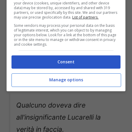
abbia il controllo dell’emissione locale.
your device (cookies, unique identifiers, and other device
data) may be stored by, accessed by and shared with 319
partners, or used specifically by this site. We and our partners
may use precise geolocation data.
List of partners.
Some vendors may process your personal data on the basis
of legitimate interest, which you can object to by managing
your options below. Look for a link at the bottom of this page
or in the site menu to manage or withdraw consent in privacy
and cookie settings.
Consent
Manage options
Qualcuno doveva dire
all'insignificante Lucarelli la
verità in faccia.