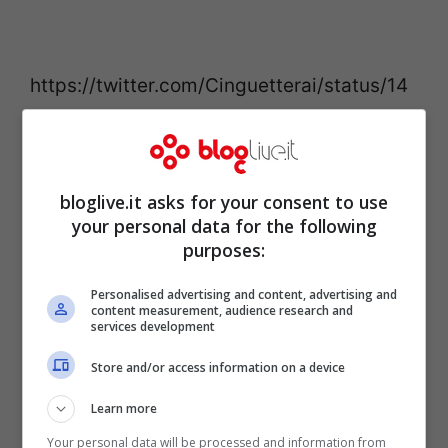
https://twitter.com/Cinguetterai/status/14
59653837212504070
E così la Lucarelli ha definito l’esibizione di
bloglive.it asks for your consent to use
Marco Castoldi “
uno di quei balli che può
your personal data for the following
purposes:
fare una tribù amazzonica dopo aver
leccato un rospo
“. E Morgan ci è andato giù
Personalised advertising and content, advertising and
content measurement, audience research and
duro. “
E’ fuori tempo e completamente
services development
stonata e non ha una predisposizione per
Store and/or access information on a device
giudicare le materie armonico-ritmiche
” ha
Learn more
attaccato il cantante spiegando come non
Your personal data will be processed and information from