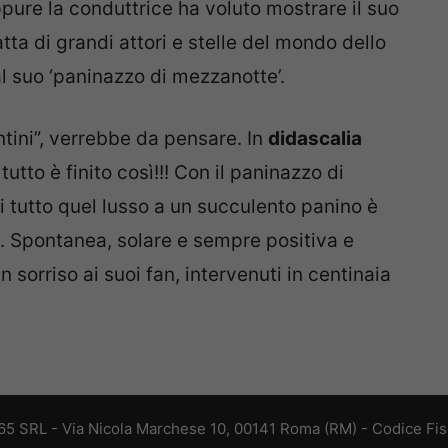
ppure la conduttrice ha voluto mostrare il suo
atta di grandi attori e stelle del mondo dello
l suo ‘paninazzo di mezzanotte’.
untini”, verrebbe da pensare. In
didascalia
 tutto è finito così!!! Con il paninazzo di
i tutto quel lusso a un succulento panino è
o. Spontanea, solare e sempre positiva e
sorriso ai suoi fan, intervenuti in centinaia
 365 SRL - Via Nicola Marchese 10, 00141 Roma (RM) - Codice Fisc