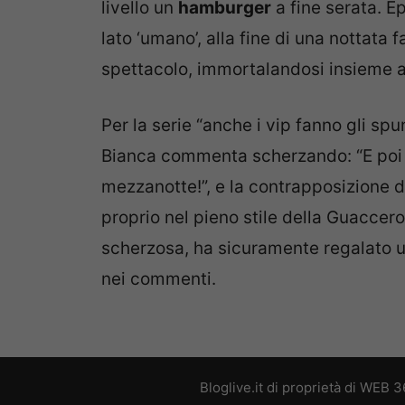
livello un
hamburger
a fine serata. E
lato ‘umano’, alla fine di una nottata f
spettacolo, immortalandosi insieme a
Per la serie “anche i vip fanno gli sp
Bianca commenta scherzando: “
E poi
mezzanotte!”, e la contrapposizione d
proprio nel pieno stile della Guaccer
scherzosa, ha sicuramente regalato un 
nei commenti.
Bloglive.it di proprietà di WEB