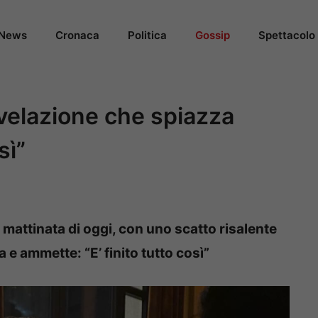
News
Cronaca
Politica
Gossip
Spettacolo
ivelazione che spiazza
sì”
mattinata di oggi, con uno scatto risalente
 e ammette: “E’ finito tutto così”