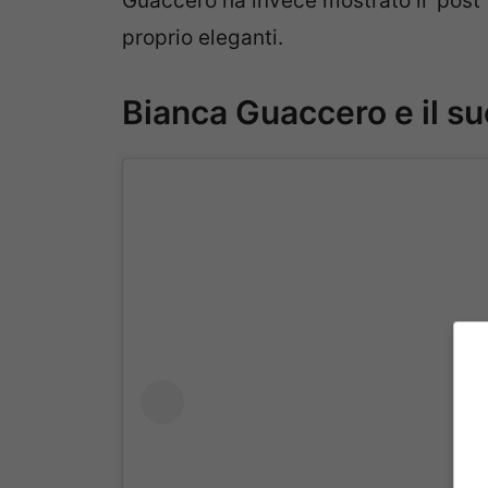
Guaccero ha invece mostrato il ‘post’
proprio eleganti.
Bianca Guaccero e il s