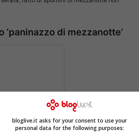
 serata, fatto di spuntini di mezzanotte non
uo ‘paninazzo di mezzanotte’
bloglive.it asks for your consent to use your
personal data for the following purposes: